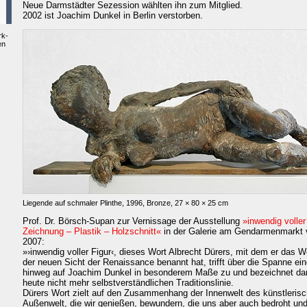
Neue Darmstädter Sezession wählten ihn zum Mitglied.
2002 ist Joachim Dunkel in Berlin verstorben.
rk-
en
Liegende auf schmaler Plinthe, 1996, Bronze, 27 × 80 × 25 cm
Prof. Dr. Börsch-Supan zur Vernissage der Ausstellung
»inwendig volle
Zeichnung – Plastik – Holzschnitt«
in der Galerie am Gendarmenmarkt v
2007:
»›inwendig voller Figur‹, dieses Wort Albrecht Dürers, mit dem er das 
der neuen Sicht der Renaissance benannt hat, trifft über die Spanne e
hinweg auf Joachim Dunkel in besonderem Maße zu und bezeichnet dami
heute nicht mehr selbstverständlichen Traditionslinie.
Dürers Wort zielt auf den Zusammenhang der Innenwelt des künstlerisc
Außenwelt, die wir genießen, bewundern, die uns aber auch bedroht und