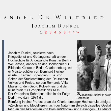
›
››
1
2
3
4
5
6
7
Joachim Dunkel, studierte nach
Kriegsdienst und Gefangenschaft an der
Hochschule für Angewandte Kunst in Berlin-
Weißensee, danach an der Hochschule für
Bildende Künste in Berlin-Charlottenburg, wo
er Meisterschüler von Bernhard Heiliger
wurde. Er erhielt Stipendien, u. a. von
Seiten der Studienstiftung des Deutschen
Volkes und Preise, so den Rompreis Villa
Massimo, den Georg Kolbe-Preis und den
Kunstpreis für Großplastik des NOK.
Der Ort seines Schaffens blieb in der Folge
Joachim Dunkel im Atelie
Berlin, wo dann 1974 die
Borchardt
Berufung in eine Professur an der Charlottenburger Hochschule erfolgte
»Zeichnen und Modellieren nach der Natur« im Bereich visuelles Gestal
tätig an den Akademien von Breslau/Wrocław und Besançon. Die Münc