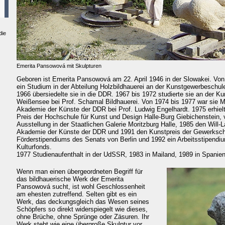
die
Emerita Pansowová mit Skulpturen
Geboren ist Emerita Pansowová am 22. April 1946 in der Slowakei. Von
ein Studium in der Abteilung Holzbildhauerei an der Kunstgewerbeschule
1966 übersiedelte sie in die DDR. 1967 bis 1972 studierte sie an der K
Weißensee bei Prof. Schamal Bildhauerei. Von 1974 bis 1977 war sie Me
Akademie der Künste der DDR bei Prof. Ludwig Engelhardt. 1975 erhiel
Preis der Hochschule für Kunst und Design Halle-Burg Giebichenstein, 
Ausstellung in der Staatlichen Galerie Moritzburg Halle, 1985 den Will-
Akademie der Künste der DDR und 1991 den Kunstpreis der Gewerkscha
Förderstipendiums des Senats von Berlin und 1992 ein Arbeitsstipendiu
Kulturfonds.
1977 Studienaufenthalt in der UdSSR, 1983 in Mailand, 1989 in Spanien
Wenn man einen übergeordneten Begriff für
das bildhauerische Werk der Emerita
Pansowová sucht, ist wohl Geschlossenheit
am ehesten zutreffend. Selten gibt es ein
Werk, das deckungsgleich das Wesen seines
Schöpfers so direkt widerspiegelt wie dieses,
ohne Brüche, ohne Sprünge oder Zäsuren. Ihr
Werk steht wie eine übergroße Skulptur vor