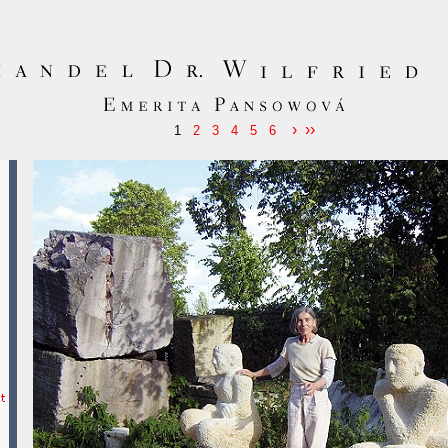
›
››
1
2
3
4
5
6